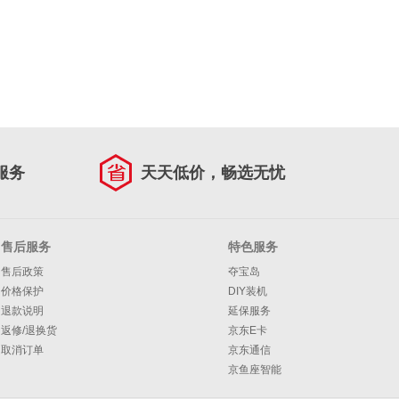
服务
天天低价，畅选无忧
售后服务
特色服务
售后政策
夺宝岛
价格保护
DIY装机
退款说明
延保服务
返修/退换货
京东E卡
取消订单
京东通信
京鱼座智能